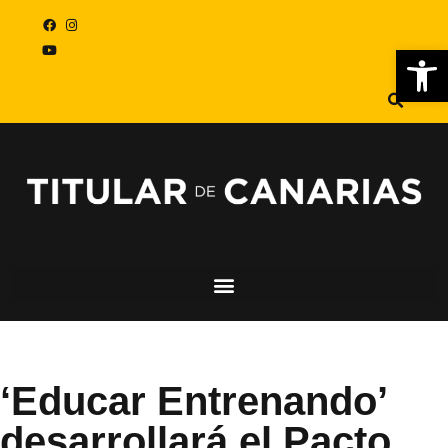
Abr
‘Educar Entrenando’
desarrollará el Pacto