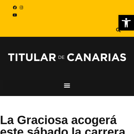
Abr
La Graciosa acogerá
este sábado la carrera