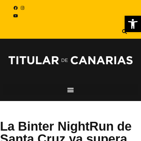
Abr
La Binter NightRun de
Santa Cruz ya supera