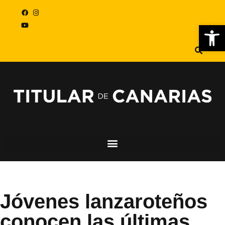
Abr
Jóvenes lanzaroteños
conocen las últimas