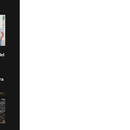
el
ra