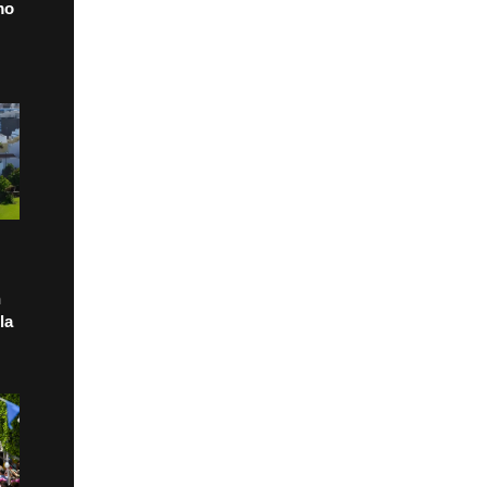
mo
n
la