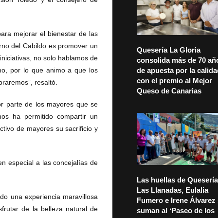
ara mejorar el bienestar de las
erno del Cabildo es promover un
Quesería La Gloria
iniciativas, no solo hablamos de
consolida más de 70 añ
smo, por lo que animo a que los
de apuesta por la calid
con el premio al Mejor
braremos”, resaltó.
Queso de Canarias
por parte de los mayores que se
nos ha permitido compartir un
tivo de mayores su sacrificio y
n especial a las concejalías de
Las huellas de Quesería
Las Llanadas, Eulalia
ido una experiencia maravillosa
Fumero e Irene Álvarez
frutar de la belleza natural de
suman al ‘Paseo de los