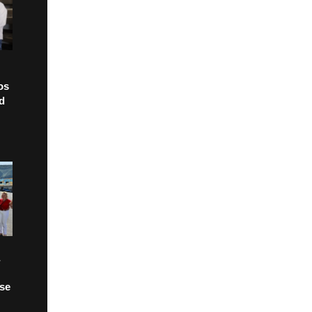
os
ad
 se