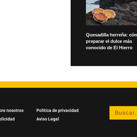
Quesadilla herreña: có
preparar el dulce más
conocido de El Hierro
bre nosotros
Política de privacidad
blicidad
Aviso Legal