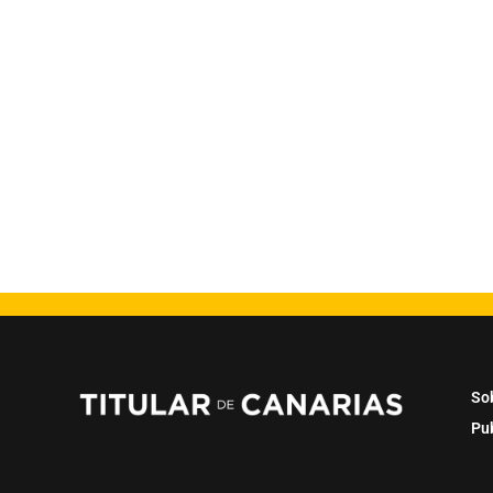
So
Pu