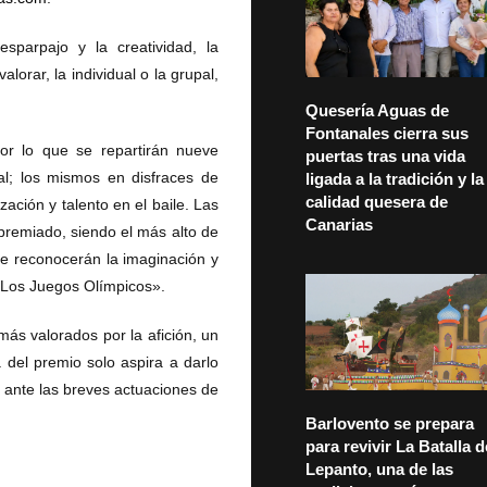
sparpajo y la creatividad, la
lorar, la individual o la grupal,
Quesería Aguas de
Fontanales cierra sus
por lo que se repartirán nueve
puertas tras una vida
al; los mismos en disfraces de
ligada a la tradición y la
calidad quesera de
zación y talento en el baile. Las
Canarias
premiado, siendo el más alto de
ue reconocerán la imaginación y
 «Los Juegos Olímpicos».
más valorados por la afición, un
a del premio solo aspira a darlo
 ante las breves actuaciones de
Barlovento se prepara
para revivir La Batalla d
Lepanto, una de las