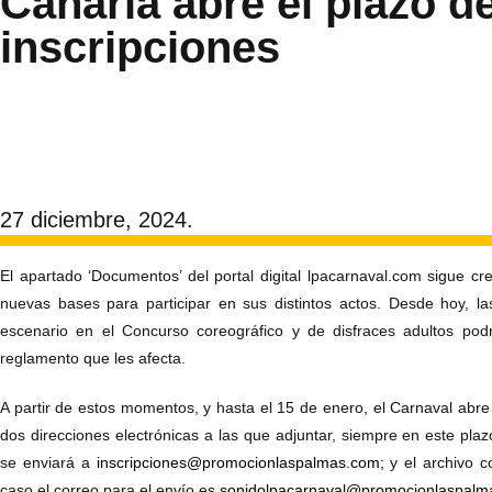
Canaria abre el plazo d
inscripciones
27 diciembre, 2024.
El apartado ‘Documentos’ del portal digital lpacarnaval.com sigue cr
nuevas bases para participar en sus distintos actos. Desde hoy, la
escenario en el Concurso coreográfico y de disfraces adultos podr
reglamento que les afecta.
A partir de estos momentos, y hasta el 15 de enero, el Carnaval abre el
dos direcciones electrónicas a las que adjuntar, siempre en este plazo
se enviará a
inscripciones@promocionlaspalmas.com
; y el archivo 
caso el correo para el envío es
sonidolpacarnaval@promocionlaspalm