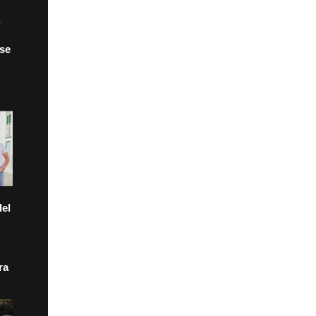
 se
el
ra