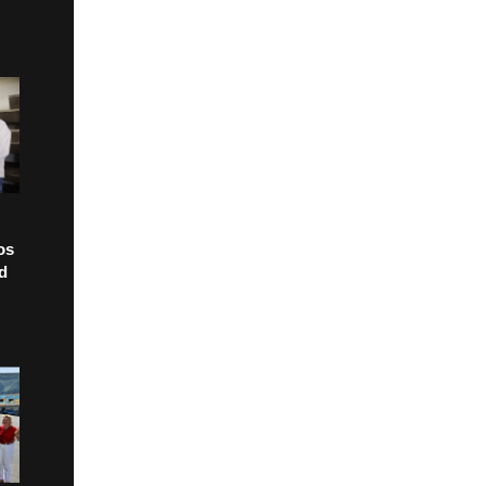
os
ad