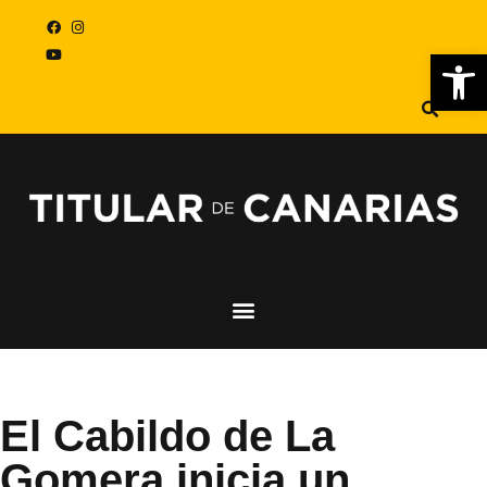
Abr
El Cabildo de La
Gomera inicia un