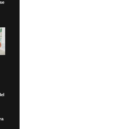
 se
el
ra