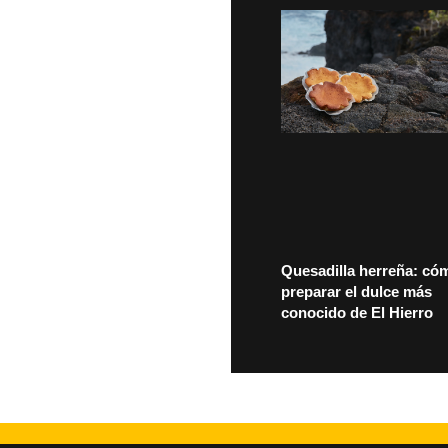
Quesadilla herreña: có
preparar el dulce más
conocido de El Hierro