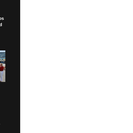
os
ad