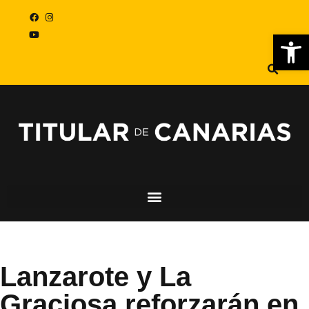
Abr
Lanzarote y La
Graciosa reforzarán en