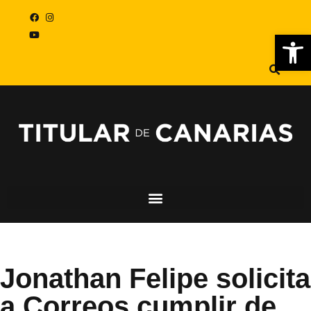
Abr
Jonathan Felipe solicita
a Correos cumplir de