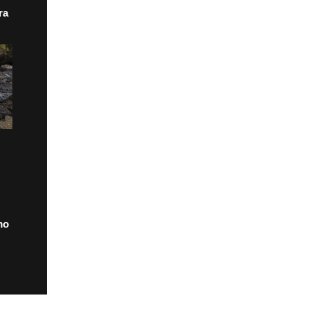
ra
mo