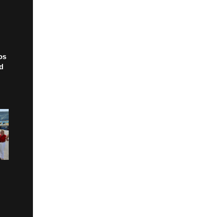
os
ad