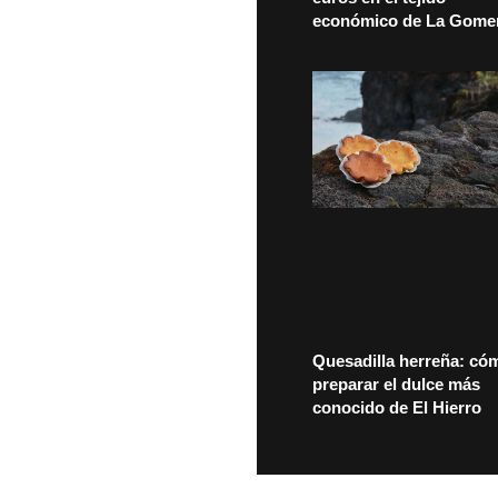
económico de La Gome
Quesadilla herreña: có
preparar el dulce más
conocido de El Hierro