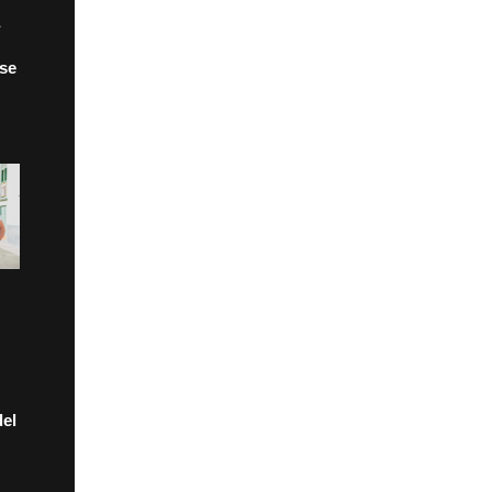
 se
el