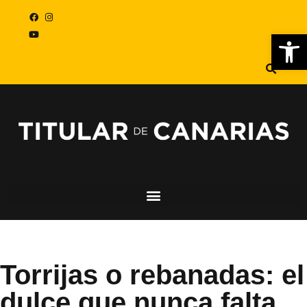
Abr
Torrijas o rebanadas: el
dulce que nunca falta