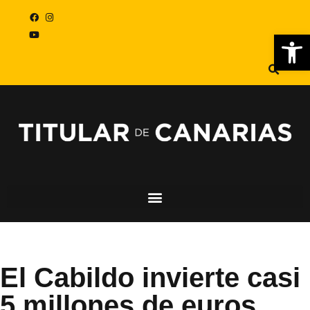
Abr
El Cabildo invierte casi
5 millones de euros