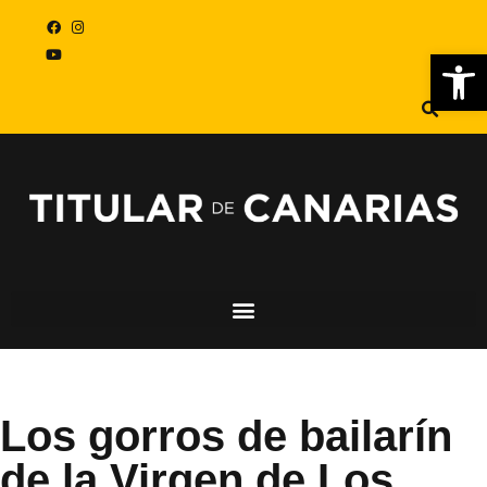
Abr
Los gorros de bailarín
de la Virgen de Los