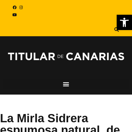
Abr
La Mirla Sidrera
espumosa natural, de