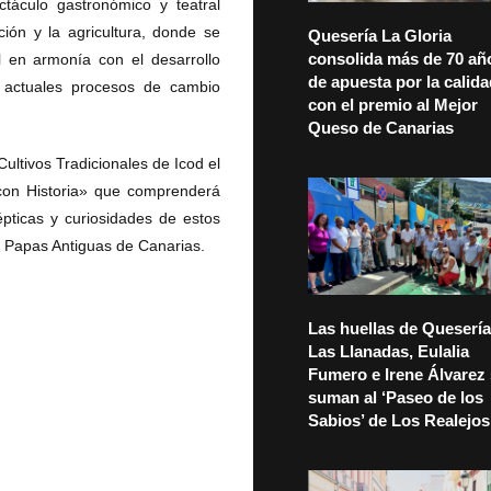
ctáculo gastronómico y teatral
ión y la agricultura, donde se
Quesería La Gloria
consolida más de 70 añ
al en armonía con el desarrollo
de apuesta por la calid
s actuales procesos de cambio
con el premio al Mejor
Queso de Canarias
ultivos Tradicionales de Icod el
s con Historia» que comprenderá
pticas y curiosidades de estos
e Papas Antiguas de Canarias.
Las huellas de Quesería
Las Llanadas, Eulalia
Fumero e Irene Álvarez
suman al ‘Paseo de los
Sabios’ de Los Realejos