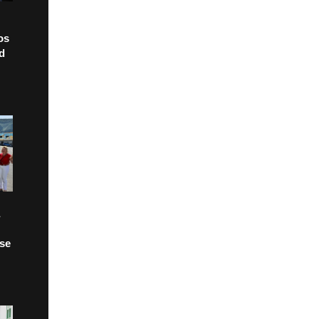
os
ad
 se