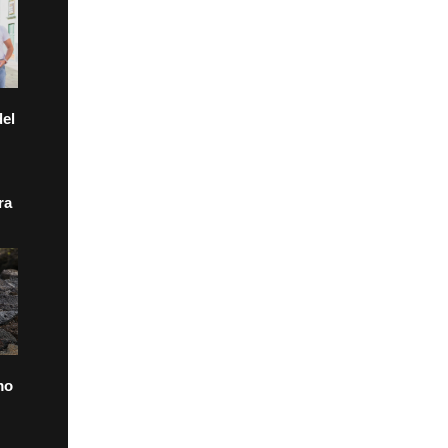
el
ra
mo