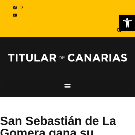
Abr
San Sebastián de La
Gomera gana su