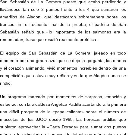
San Sebastián de La Gomera puesto que acabó perdiendo y
llevándose tan solo 2 puntos frente a los 4 que sumaron los
amarillos de Alagón, que destacaron sobremanera sobre los
troncos. En el recuento final de la prueba, el padrino de San
Sebastián señaló que «lo importante de los salmones era la
remontada», frase que resultó realmente profética.
El equipo de San Sebastián de La Gomera, jaleado en todo
momento por una grada azul que se dejó la garganta, las manos
y el corazón animando, vivió momentos increíbles dentro de una
competición que estuvo muy reñida y en la que Alagón nunca se
rindió.
Un programa marcado por momentos de sorpresa, emoción y
esfuerzo, con la alcaldesa Angélica Padilla acertando a la primera
una difícil pregunta de la «papa caliente» sobre el número de
mascotas de los JJOO desde 1968; las heroicas ardillas que
supieron aprovechar la «Carta Dorada» para sumar dos puntos
más de lo estipulado; el equipo de fútbol con más cabeza del