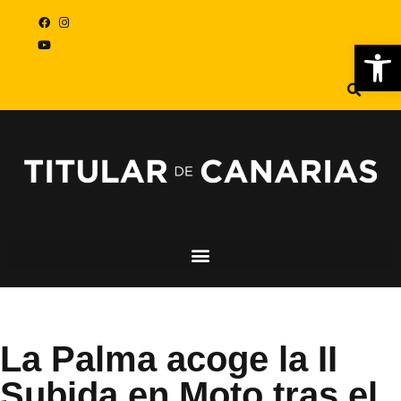
Abr
La Palma acoge la II
Subida en Moto tras el