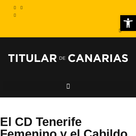
Abr
El CD Tenerife
Femenino y el Cabildo