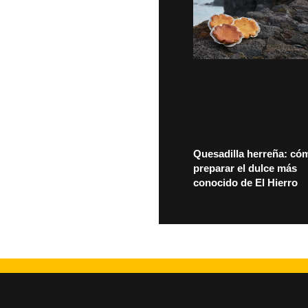
Quesadilla herreña: có
preparar el dulce más
conocido de El Hierro