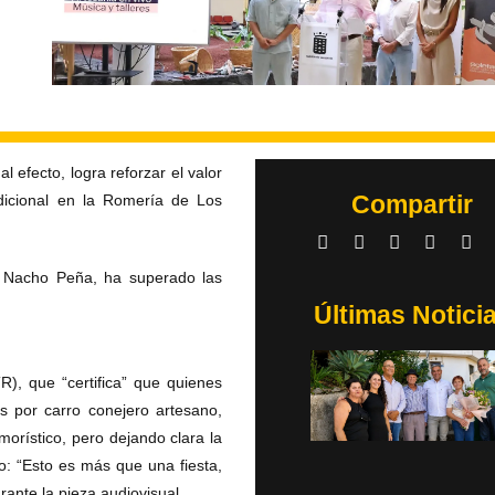
 efecto, logra reforzar el valor
Compartir
adicional en la Romería de Los
y Nacho Peña, ha superado las
Últimas Notici
R), que “certifica” que quienes
s por carro conejero artesano,
orístico, pero dejando clara la
o: “Esto es más que una fiesta,
nte la pieza audiovisual.