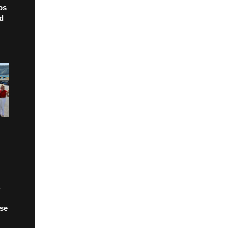
os
ad
 se