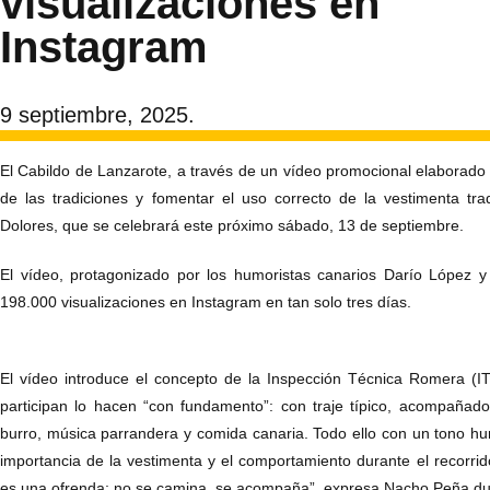
visualizaciones en
Instagram
9 septiembre, 2025.
El Cabildo de Lanzarote, a través de un vídeo promocional elaborado al
de las tradiciones y fomentar el uso correcto de la vestimenta tr
Dolores, que se celebrará este próximo sábado, 13 de septiembre.
El vídeo, protagonizado por los humoristas canarios Darío López 
198.000 visualizaciones en Instagram en tan solo tres días.
El vídeo introduce el concepto de la Inspección Técnica Romera (IT
participan lo hacen “con fundamento”: con traje típico, acompañado
burro, música parrandera y comida canaria. Todo ello con un tono hum
importancia de la vestimenta y el comportamiento durante el recorrid
es una ofrenda; no se camina, se acompaña”, expresa Nacho Peña dura