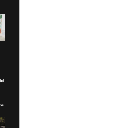
el
ra