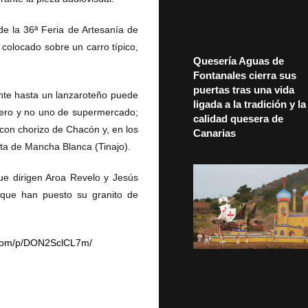
de la 36ª Feria de Artesanía de
colocado sobre un carro típico,
Quesería Aguas de
Fontanales cierra sus
puertas tras una vida
tante hasta un lanzaroteño puede
ligada a la tradición y la
jero y no uno de supermercado;
calidad quesera de
on chorizo de Chacón y, en los
Canarias
mita de Mancha Blanca (Tinajo).
ue dirigen Aroa Revelo y Jesús
 que han puesto su granito de
.com/p/DON2SclCL7m/