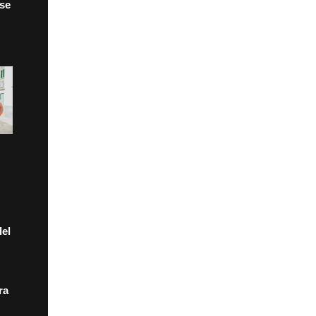
 se
el
ra