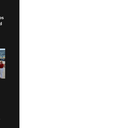
os
ad