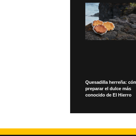
Quesadilla herreña: có
preparar el dulce más
conocido de El Hierro