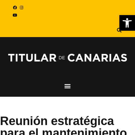
Abr
Reunión estratégica
para el mantenimiento