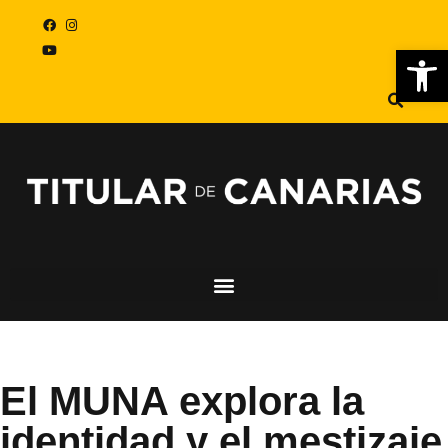
Abr
El MUNA explora la
identidad y el mestizaje