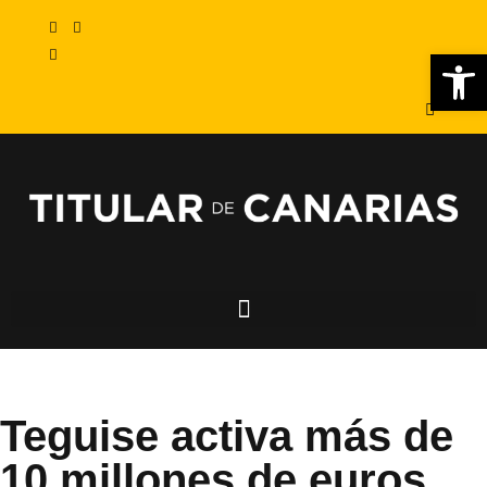
Abr
Teguise activa más de
10 millones de euros