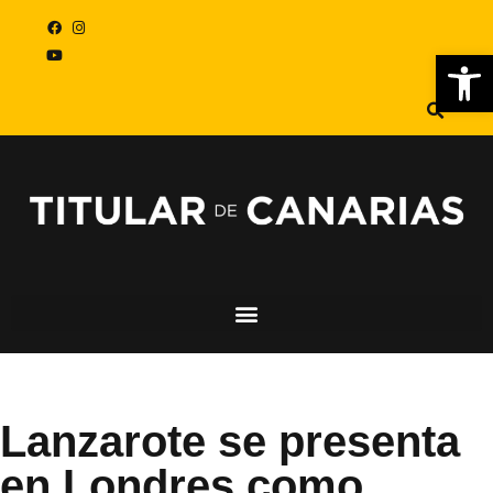
Abr
Lanzarote se presenta
en Londres como