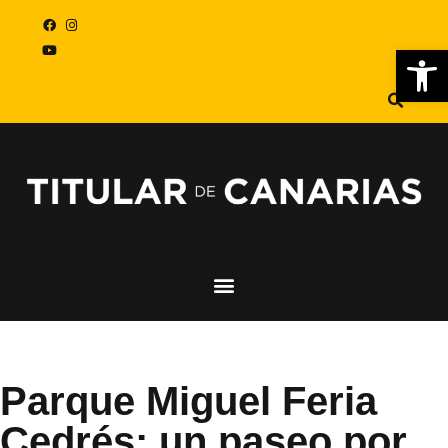
Abr
Parque Miguel Feria
Cedrés: un paseo por