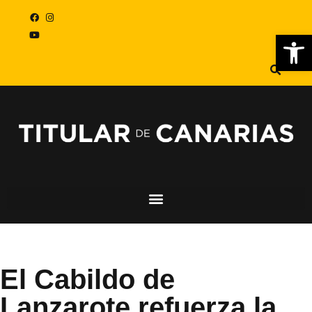
Abr
El Cabildo de
Lanzarote refuerza la