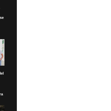
 se
el
ra