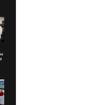
os
ad