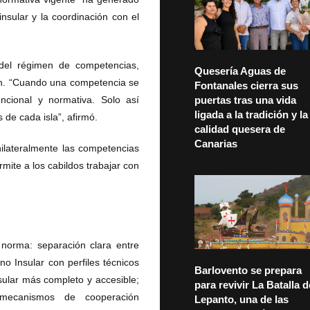
insular y la coordinación con el
n del régimen de competencias,
Quesería Aguas de
ión. “Cuando una competencia se
Fontanales cierra sus
ncional y normativa. Solo así
puertas tras una vida
ligada a la tradición y la
 de cada isla”, afirmó.
calidad quesera de
Canarias
nilateralmente las competencias
ermite a los cabildos trabajar con
 norma: separación clara entre
o Insular con perfiles técnicos
Barlovento se prepara
sular más completo y accesible;
para revivir La Batalla d
 mecanismos de cooperación
Lepanto, una de las