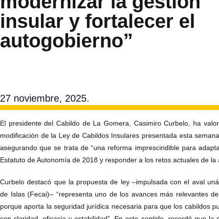
modernizar la gestión
insular y fortalecer el
autogobierno”
27 noviembre, 2025.
El presidente del Cabildo de La Gomera, Casimiro Curbelo, ha valora
modificación de la Ley de Cabildos Insulares presentada esta seman
asegurando que se trata de “una reforma imprescindible para adaptar
Estatuto de Autonomía de 2018 y responder a los retos actuales de la a
Curbelo destacó que la propuesta de ley –impulsada con el aval un
de Islas (Fecai)– “representa uno de los avances más relevantes de
porque aporta la seguridad jurídica necesaria para que los cabildos 
con claridad, eficacia y estabilidad”. En este sentido, recordó que l