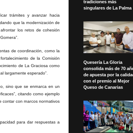
tradiciones más
singulares de La Palma
ficar trámites y avanzar hacia
ordando que la modernización de
 afrontar los retos de cohesión
a Gomera”.
ientas de coordinación, como la
 fortalecimiento de la Comisión
Quesería La Gloria
nocimiento de La Graciosa como
consolida más de 70 añ
ional largamente esperado”.
de apuesta por la calid
con el premio al Mejor
ado, sino que se enmarca en un
Queso de Canarias
eficaces”, citando como ejemplo
de contar con marcos normativos
apacidad para dar respuestas a