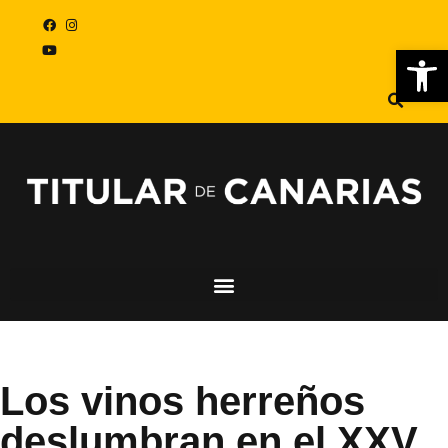
Abr
Los vinos herreños
deslumbran en el XXV