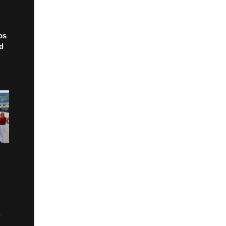
os
ad