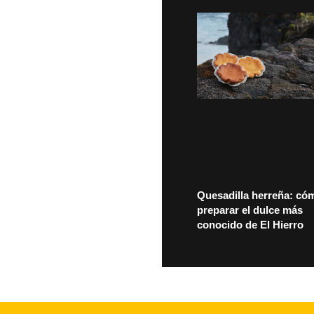
Quesadilla herreña: có
preparar el dulce más
conocido de El Hierro