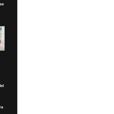
 se
el
ra