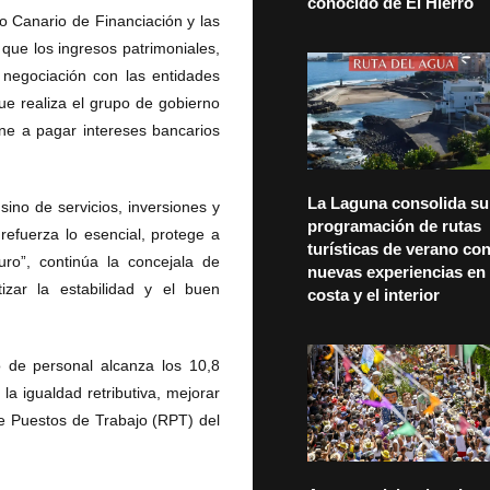
conocido de El Hierro
o Canario de Financiación y las
 que los ingresos patrimoniales,
a negociación con las entidades
ue realiza el grupo de gobierno
ine a pagar intereses bancarios
La Laguna consolida su
ino de servicios, inversiones y
programación de rutas
refuerza lo esencial, protege a
turísticas de verano co
ro”, continúa la concejala de
nuevas experiencias en 
izar la estabilidad y el buen
costa y el interior
o de personal alcanza los 10,8
a igualdad retributiva, mejorar
de Puestos de Trabajo (RPT) del