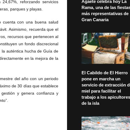
Agaete celebra hoy La
 24,67%, reforzando servicios
Rama, una de las fiesta
eras, parques y playas.
más representativas de
Gran Canaria
to cuenta con una buena salud
ávit. Asimismo, recuerda que el
ros, recursos que pertenecen al
nstituyen un fondo discrecional
l, la auténtica hucha de Guía de
directamente en la mejora de la
El Cabildo de El Hierro
pone en marcha un
rimestre del año con un periodo
servicio de extracción 
máximo de 30 días que establece
miel para facilitar el
a gestión y genera confianza y
trabajo a los apicultore
nto”.
de la isla