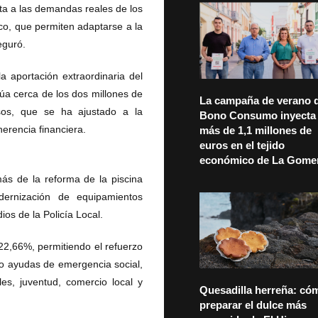
sta a las demandas reales de los
co, que permiten adaptarse a la
seguró.
 aportación extraordinaria del
túa cerca de los dos millones de
La campaña de verano d
esos, que se ha ajustado a la
Bono Consumo inyecta
herencia financiera.
más de 1,1 millones de
euros en el tejido
económico de La Gome
ás de la reforma de la piscina
odernización de equipamientos
ios de la Policía Local.
2,66%, permitiendo el refuerzo
ndo ayudas de emergencia social,
es, juventud, comercio local y
Quesadilla herreña: có
preparar el dulce más