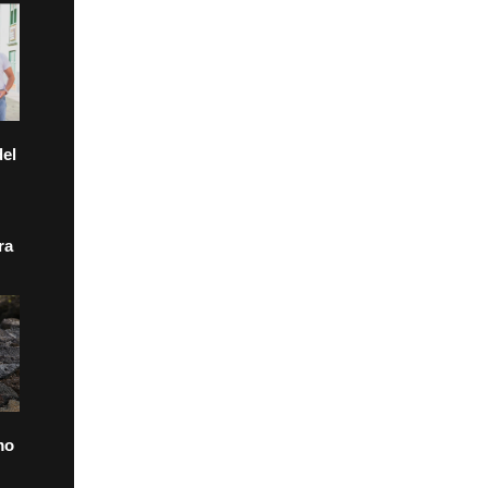
el
ra
mo