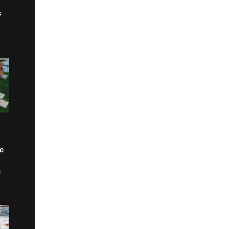
s
de
s