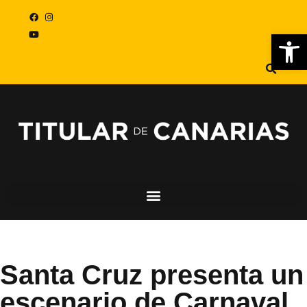
Abr
Santa Cruz presenta un
escenario de Carnaval