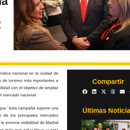
ña
R
stica nacional en la ciudad de
Compartir
as de turismo más importantes a
bilidad con el objetivo de ampliar
el mercado nacional.
a que “esta campaña supone una
Últimas Notici
o de los principales mercados
la enorme visibilidad de Madrid
ho más que sol y playa, y esta