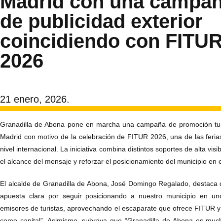
Madrid con una campa
de publicidad exterior
coincidiendo con FITU
2026
21 enero, 2026.
Granadilla de Abona pone en marcha una campaña de promoción turí
Madrid con motivo de la celebración de FITUR 2026, una de las feri
nivel internacional. La iniciativa combina distintos soportes de alta visi
el alcance del mensaje y reforzar el posicionamiento del municipio en 
El alcalde de Granadilla de Abona, José Domingo Regalado, destac
apuesta clara por seguir posicionando a nuestro municipio en un
emisores de turistas, aprovechando el escaparate que ofrece FITUR y 
como capital”. Asimismo, subraya que “Granadilla de Abona es muc