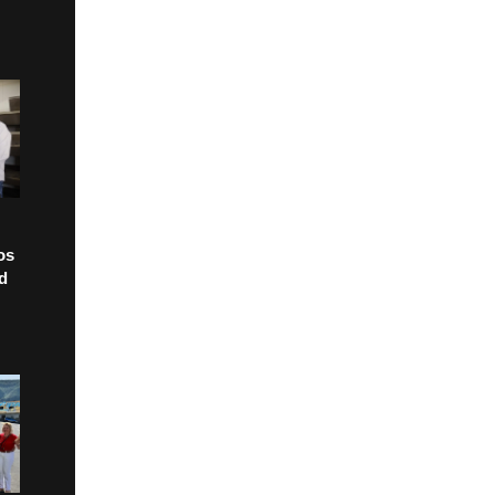
os
ad