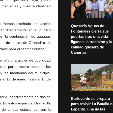
s medianías y nuestra identidad
ue “hemos diseñado una acción
Quesería Aguas de
ar directamente en el público
Fontanales cierra sus
que “la combinación de guaguas
puertas tras una vida
ligada a la tradición y la
agen de marca de Granadilla de
calidad quesera de
ave para el sector turístico”.
Canarias
rrolla una acción de publicidad
n la parte trasera como en los
 y las medianías del municipio.
e el 19 de enero hasta el 15 de
adrid, concretamente en dos de
Barlovento se prepara
s. En estos espacios, Granadilla
para revivir La Batalla d
Lepanto, una de las
s de ambas estaciones, con la