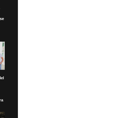
 se
el
ra