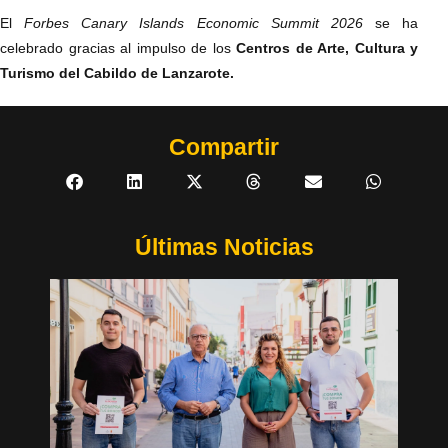
El
Forbes Canary Islands Economic Summit 2026
se ha
celebrado gracias al impulso de los
Centros de Arte, Cultura y
Turismo del Cabildo de Lanzarote.
Compartir
Últimas Noticias