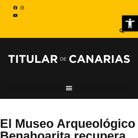
Abr
El Museo Arqueológico
Benahoarita recupera