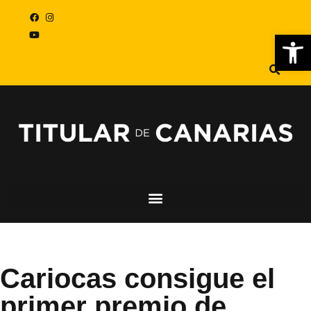
Abr
Cariocas consigue el
primer premio de