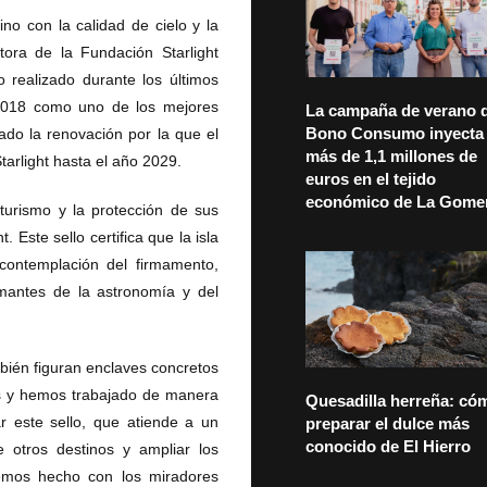
no con la calidad de cielo y la
ctora de la Fundación Starlight
o realizado durante los últimos
 2018 como uno de los mejores
La campaña de verano d
Bono Consumo inyecta
ado la renovación por la que el
más de 1,1 millones de
Starlight hasta el año 2029.
euros en el tejido
económico de La Gome
turismo y la protección de sus
 Este sello certifica que la isla
contemplación del firmamento,
mantes de la astronomía y del
bién figuran enclaves concretos
os y hemos trabajado de manera
Quesadilla herreña: có
r este sello, que atiende a un
preparar el dulce más
conocido de El Hierro
 otros destinos y ampliar los
hemos hecho con los miradores