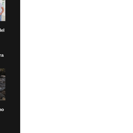
el
ra
mo