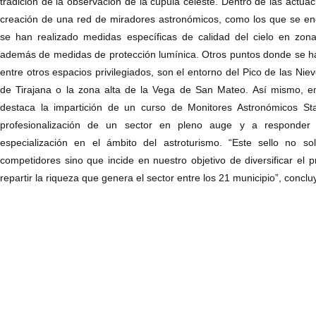
tradición de la observación de la cúpula celeste. Dentro de las actua
creación de una red de miradores astronómicos, como los que se e
se han realizado medidas específicas de calidad del cielo en zo
además de medidas de protección lumínica. Otros puntos donde se ha
entre otros espacios privilegiados, son el entorno del Pico de las Ni
de Tirajana o la zona alta de la Vega de San Mateo. Así mismo, e
destaca la impartición de un curso de Monitores Astronómicos Star
profesionalización de un sector en pleno auge y a responder 
especialización en el ámbito del astroturismo. “Este sello no so
competidores sino que incide en nuestro objetivo de diversificar el p
repartir la riqueza que genera el sector entre los 21 municipio”, concl