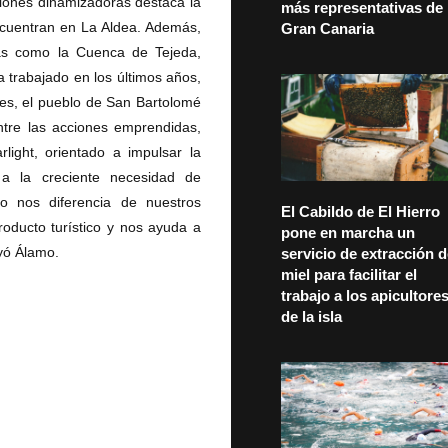
ciones dinamizadoras destaca la
más representativas de
ncuentran en La Aldea. Además,
Gran Canaria
nas como la Cuenca de Tejeda,
 trabajado en los últimos años,
eves, el pueblo de San Bartolomé
ntre las acciones emprendidas,
light, orientado a impulsar la
a la creciente necesidad de
lo nos diferencia de nuestros
El Cabildo de El Hierro
roducto turístico y nos ayuda a
pone en marcha un
uyó Álamo.
servicio de extracción 
miel para facilitar el
trabajo a los apicultore
de la isla