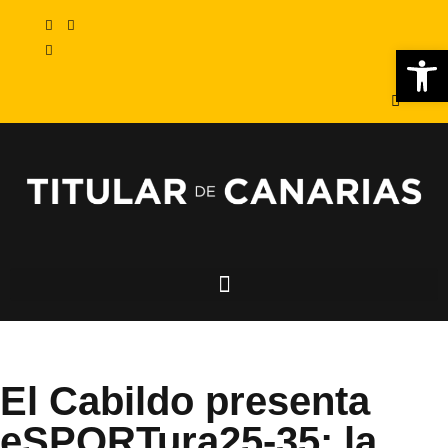
Abr
El Cabildo presenta
eSPORTura25-35: la