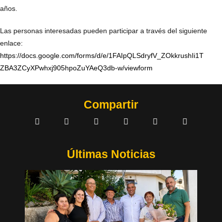
años.
Las personas interesadas pueden participar a través del siguiente
enlace:
https://docs.google.com/forms/d/e/1FAIpQLSdryfV_ZOkkrushIi1T
ZBA3ZCyXPwhxj905hpoZuYAeQ3db-w/viewform
Compartir
Últimas Noticias