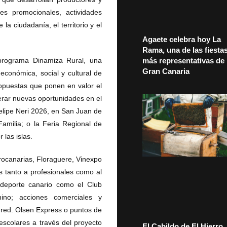
es promocionales, actividades
 la ciudadanía, el territorio y el
Agaete celebra hoy La
Rama, una de las fiesta
 programa Dinamiza Rural, una
más representativas de
Gran Canaria
 económica, social y cultural de
opuestas que ponen en valor el
nerar nuevas oportunidades en el
Felipe Neri 2026, en San Juan de
milia; o la Feria Regional de
 las islas.
rocanarias, Floraguere, Vinexpo
 tanto a profesionales como al
l deporte canario como el Club
ino; acciones comerciales y
red. Olsen Express o puntos de
escolares a través del proyecto
El Cabildo de El Hierro