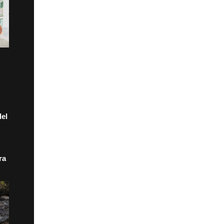
el
ra