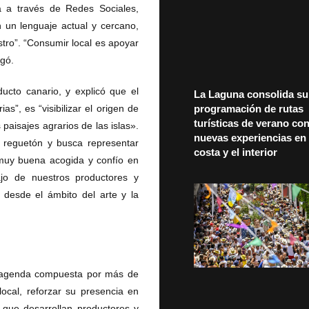
á a través de Redes Sociales,
n un lenguaje actual y cercano,
stro”. “Consumir local es apoyar
egó.
ucto canario, y explicó que el
La Laguna consolida su
programación de rutas
s”, es “visibilizar el origen de
turísticas de verano co
 paisajes agrarios de las islas».
nuevas experiencias en 
e reguetón y busca representar
costa y el interior
o muy buena acogida y confío en
ajo de nuestros productores y
desde el ámbito del arte y la
 agenda compuesta por más de
ocal, reforzar su presencia en
 que desarrollan productores y