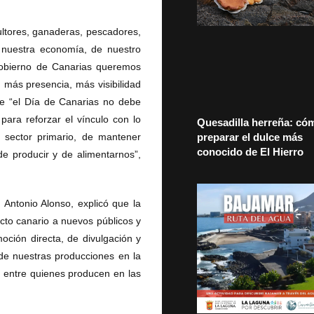
ultores, ganaderas, pescadores,
nuestra economía, de nuestro
 Gobierno de Canarias queremos
más presencia, más visibilidad
ue “el Día de Canarias no debe
para reforzar el vínculo con lo
Quesadilla herreña: có
l sector primario, de mantener
preparar el dulce más
conocido de El Hierro
e producir y de alimentarnos”,
Antonio Alonso, explicó que la
to canario a nuevos públicos y
ción directa, de divulgación y
 de nuestras producciones en la
n entre quienes producen en las