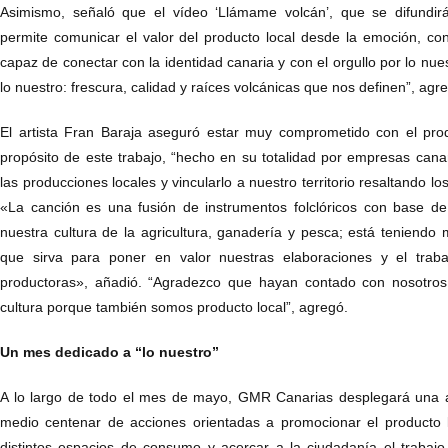
Asimismo, señaló que el vídeo ‘Llámame volcán’, que se difundir
permite comunicar el valor del producto local desde la emoción, co
capaz de conectar con la identidad canaria y con el orgullo por lo nue
lo nuestro: frescura, calidad y raíces volcánicas que nos definen”, agr
El artista Fran Baraja aseguró estar muy comprometido con el prod
propósito de este trabajo, “hecho en su totalidad por empresas canaria
las producciones locales y vincularlo a nuestro territorio resaltando los
«La canción es una fusión de instrumentos folclóricos con base d
nuestra cultura de la agricultura, ganadería y pesca; está teniend
que sirva para poner en valor nuestras elaboraciones y el trab
productoras», añadió. “Agradezco que hayan contado con nosotros 
cultura porque también somos producto local”, agregó.
Un mes dedicado a “lo nuestro”
A lo largo de todo el mes de mayo, GMR Canarias desplegará una
medio centenar de acciones orientadas a promocionar el producto l
distintos espacios de consumo y acercar a la ciudadanía el trabajo