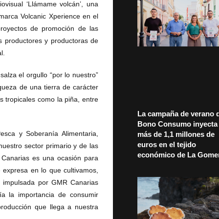
iovisual ‘Llámame volcán’, una
a marca Volcanic Xperience en el
proyectos de promoción de las
s productores y productoras de
l.
za el orgullo “por lo nuestro”
iqueza de una tierra de carácter
s tropicales como la piña, entre
La campaña de verano d
Bono Consumo inyecta
Pesca y Soberanía Alimentaria,
más de 1,1 millones de
euros en el tejido
uestro sector primario y de las
económico de La Gome
de Canarias es una ocasión para
expresa en lo que cultivamos,
n impulsada por GMR Canarias
ía la importancia de consumir
producción que llega a nuestra