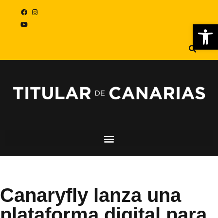
Abr
Canaryfly lanza una
plataforma digital para