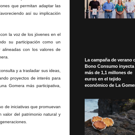
iones que permitan adaptar las
favoreciendo así su implicación
con la voz de los jóvenes en el
endo su participación como un
y alineadas con los valores de
mera.
La campaña de verano d
Bono Consumo inyecta
consulta y a trasladar sus ideas,
más de 1,1 millones de
rando proyectos de interés para
euros en el tejido
económico de La Gome
 una Gomera más participativa,
so de iniciativas que promuevan
n valor del patrimonio natural y
s generaciones.