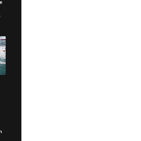
de
s
n