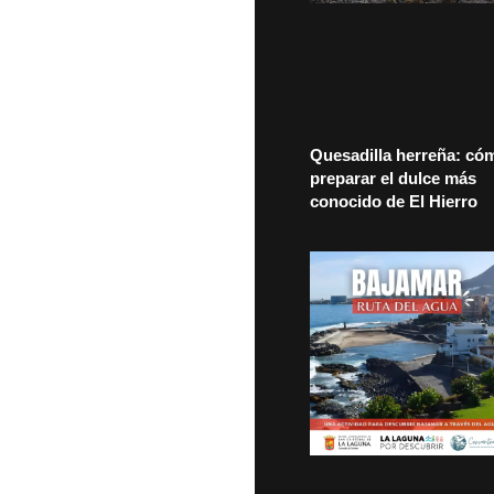
Quesadilla herreña: có
preparar el dulce más
conocido de El Hierro