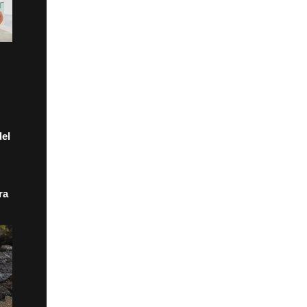
el
ra