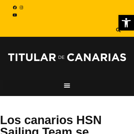
Abr
Los canarios HSN
Sailing Team se