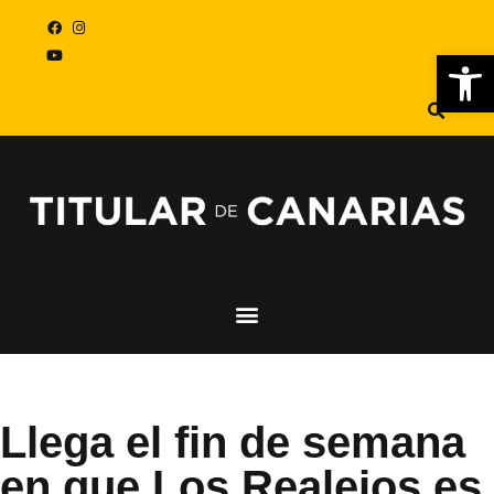
Abr
Llega el fin de semana
en que Los Realejos es