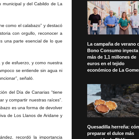
n municipal y del Cabildo de La
ane como el calabazo” y destacó
toria con orgullo, reconocer a
es una parte esencial de lo que
La campaña de verano d
Bono Consumo inyecta
más de 1,1 millones de
a y de esfuerzo, y como nuestra
euros en el tejido
económico de La Gome
ampoco se entiende sin agua ni
uncionar”, señaló.
ión del Día de Canarias “tiene
ar y compartir nuestras raíces”.
labazo es una forma de devolver
iva de Los Llanos de Aridane y
Quesadilla herreña: có
preparar el dulce más
nández, recordó la importancia