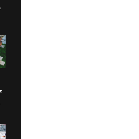
s
de
s