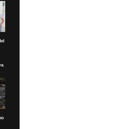
el
ra
mo