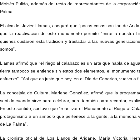
Moisés Pulido, además del resto de representantes de la corporació
Palma.
El alcalde, Javier Llamas, aseguró que “pocas cosas son tan de Arid
que la reactivación de este monumento permite “mirar a nuestra his
quienes cuidaron esta tradición y trasladar a las nuevas generacion
somos”.
Llamas afirmó que “el riego al calabazo es un arte que habla de agu
tierra tampoco se entiende sin estos dos elementos, el monumento t
esfuerzo”. “Así que es justo que hoy, en el Día de Canarias, vuelva a f
La concejala de Cultura, Marlene González, afirmó que la programac
sentido cuando sirve para celebrar, pero también para recordar, explic
En este sentido, sostuvo que “reactivar el Monumento al Riego al Ca
protagonismo a un símbolo que pertenece a la gente, a la memoria v
de La Palma”.
La cronista oficial de Los Llanos de Aridane, María Victoria Her