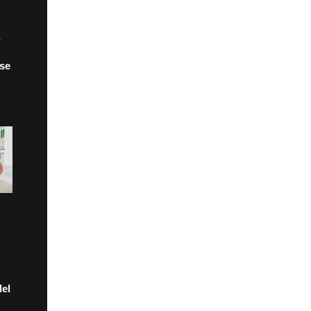
 se
el