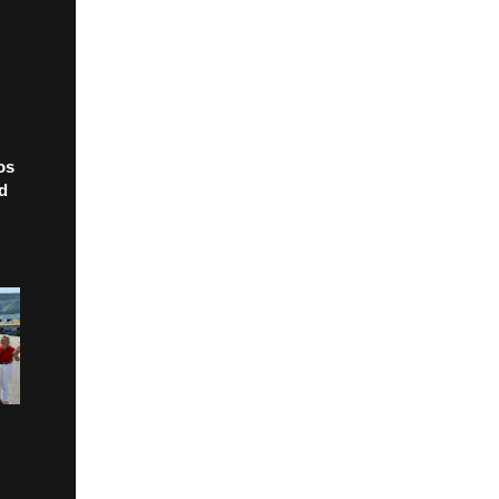
os
ad