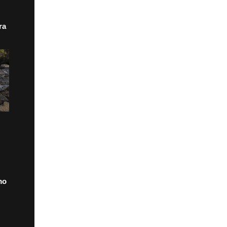
ra
mo