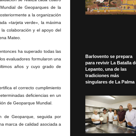
d Mundial de Geoparques de la
steriormente a la organización
nada «tarjeta verde», la máxima
 la colaboración y el apoyo del
lena Mateo.
 entonces ha superado todas las
Barlovento se prepara
, los evaluadores formularon una
para revivir La Batalla d
últimos años y cuyo grado de
Lepanto, una de las
tradiciones más
singulares de La Palma
rtifica el correcto cumplimiento
 determinadas deficiencias en un
dición de Geoparque Mundial.
ión de Geoparque, seguida por
una marca de calidad asociada a