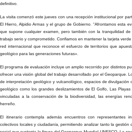
definitivo.
La visita comenzó este jueves con una recepción institucional por par
El Hierro, Alpidio Armas y el grupo de Gobierno. “Afrontamos esta ev
que supone cualquier examen, pero también con la tranquilidad de
trabajo serio y comprometido. Confiamos en mantener la tarjeta verde
red internacional que reconoce el esfuerzo de territorios que apues
geológico para las generaciones futuras».
El programa de evaluación incluye un amplio recorrido por distintos pun
ofrecer una visión global del trabajo desarrollado por el Geoparque. L
de interpretación geológico y vulcanológico, espacios de divulgación ci
geológico como los grandes deslizamientos de El Golfo, Las Playas y
vinculadas a la conservación de la biodiversidad, las energías reno
herreño.
El itinerario contempla además encuentros con representantes inst
colectivos locales y ciudadanía, permitiendo analizar tanto la gestión d
social que sustenta la figura del Geoparque Mundial UNESCO. La reva