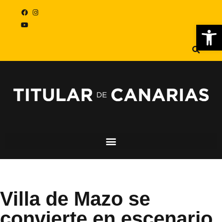
Abr
Villa de Mazo se
convierte en escenario