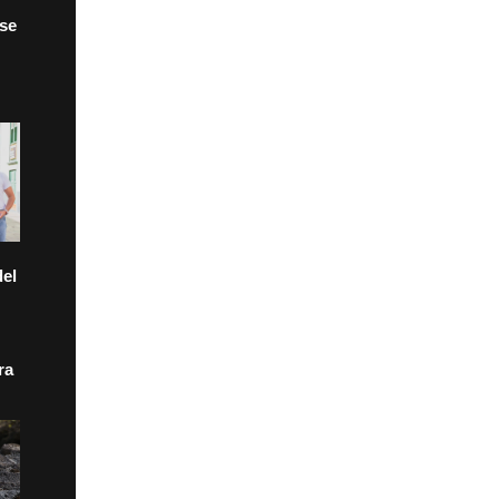
 se
el
ra