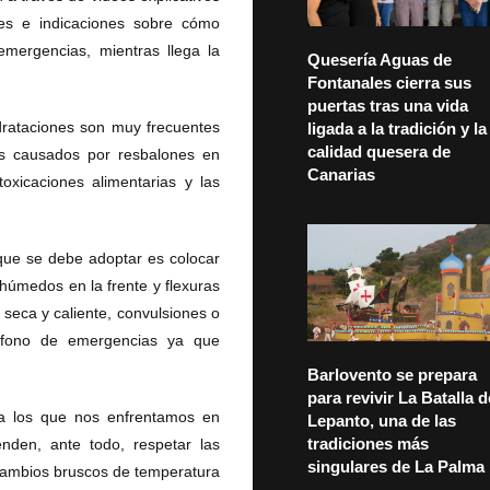
nes e indicaciones sobre cómo
mergencias, mientras llega la
Quesería Aguas de
Fontanales cierra sus
puertas tras una vida
drataciones son muy frecuentes
ligada a la tradición y la
calidad quesera de
os causados por resbalones en
Canarias
oxicaciones alimentarias y las
 que se debe adoptar es colocar
 húmedos en la frente y flexuras
seca y caliente, convulsiones o
léfono de emergencias ya que
Barlovento se prepara
para revivir La Batalla d
 a los que nos enfrentamos en
Lepanto, una de las
tradiciones más
nden, ante todo, respetar las
singulares de La Palma
 cambios bruscos de temperatura