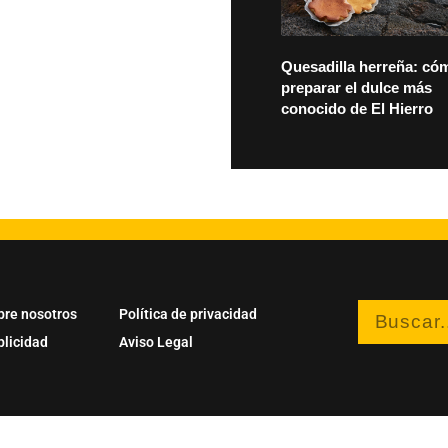
Quesadilla herreña: có
preparar el dulce más
conocido de El Hierro
bre nosotros
Política de privacidad
blicidad
Aviso Legal