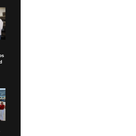
os
ad