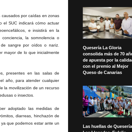
s causados por caídas en zonas
so el SUC indicará cómo actuar
encefálicos, e insistirá en la
e conciencia, la somnolencia o
 de sangre por oídos o nariz.
Quesería La Gloria
er mayor de lo que inicialmente
consolida más de 70 añ
de apuesta por la calid
con el premio al Mejor
Queso de Canarias
os, presentes en las salas de
del año, para atender cualquier
de la movilización de un recurso
medusas o insectos.
ber adoptado las medidas de
ómitos, diarreas, hinchazón de
, ya que podemos estar ante un
Las huellas de Quesería