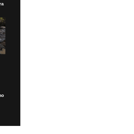
ra
mo