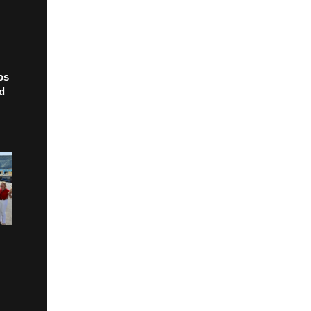
os
ad