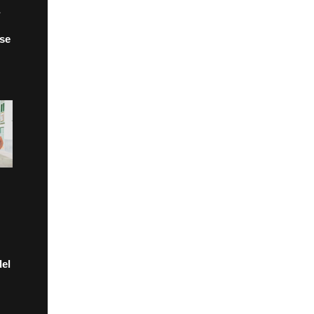
 se
el