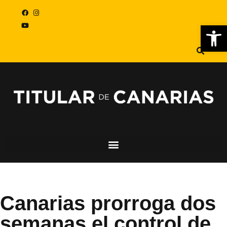
Abr
Canarias prorroga dos
semanas el control de