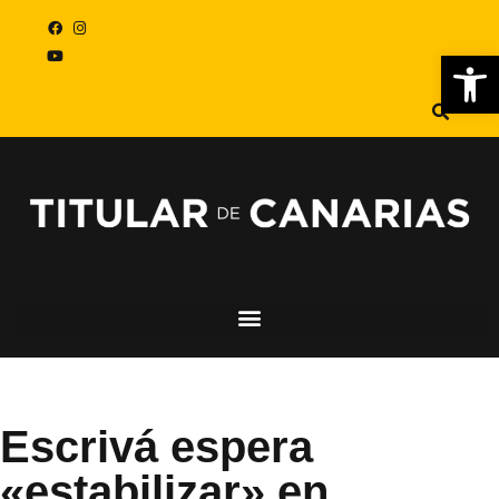
Abr
Escrivá espera
«estabilizar» en